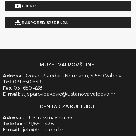
CJENIK
RASPORED SJEDENJA
MUZEJ VALPOVŠTINE
Adresa
: Dvorac Prandau-Normann, 31550 Valpovo
Tel
: 031 650 639
Fax
: 031 650 428
E-mail
: stjepan.vidakovic@ustanova.valpovo.hr
CENTAR ZA KULTURU
Adresa
: J. J. Strossmayera 36
Telefax
: 031/650-428
E-mail
: ljeto@hi.t-com.hr