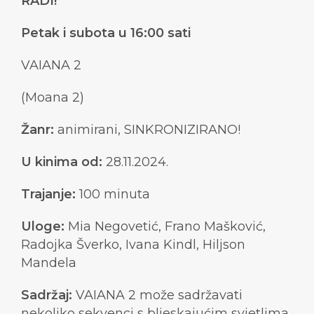
RADI!
Petak i subota u 16:00 sati
VAIANA 2
(Moana 2)
Žanr:
animirani, SINKRONIZIRANO!
U kinima od:
28.11.2024.
Trajanje:
100 minuta
Uloge:
Mia Negovetić, Frano Mašković,
Radojka Šverko, Ivana Kindl, Hiljson
Mandela
Sadržaj:
VAIANA 2 može sadržavati
nekoliko sekvenci s bljeskajućim svjetlima