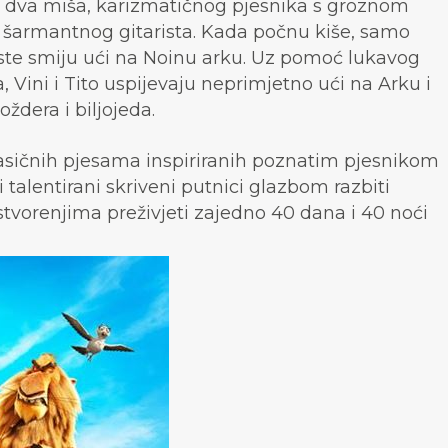
ti dva miša, karizmatičnog pjesnika s groznom
i šarmantnog gitarista. Kada počnu kiše, samo
ste smiju ući na Noinu arku. Uz pomoć lukavog
, Vini i Tito uspijevaju neprimjetno ući na Arku i
ždera i biljojeda.
 klasičnih pjesama inspiriranih poznatim pjesnikom
talentirani skriveni putnici glazbom razbiti
tvorenjima preživjeti zajedno 40 dana i 40 noći