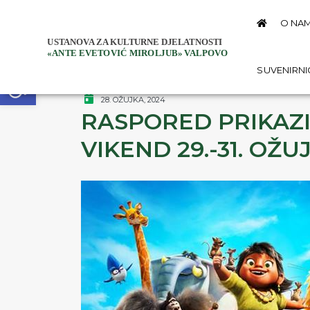
O NA
Open toolbar
SUVENIRN
28. OŽUJKA, 2024
RASPORED PRIKAZI
VIKEND 29.-31. OŽU