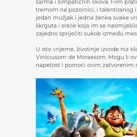
šarma i simpatičnih likova. Film pra
tremom na pozornici, i talentiranog 
jedan mužjak i jedna ženka svake vr
škrguta i sreće koja im se nasmiješila
zajedno spriječiti sukob između meso
U isto vrijeme, životinje izvode niz
Viníciusom de Moraesom. Mogu li ovi 
napetost i pomoći ovim zatvorenim s