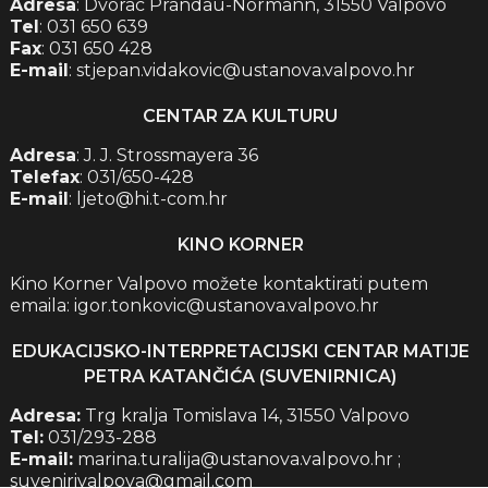
Adresa
: Dvorac Prandau-Normann, 31550 Valpovo
Tel
: 031 650 639
Fax
: 031 650 428
E-mail
: stjepan.vidakovic@ustanova.valpovo.hr
CENTAR ZA KULTURU
Adresa
: J. J. Strossmayera 36
Telefax
: 031/650-428
E-mail
: ljeto@hi.t-com.hr
KINO KORNER
Kino Korner Valpovo možete kontaktirati putem
emaila: igor.tonkovic@ustanova.valpovo.hr
EDUKACIJSKO-INTERPRETACIJSKI CENTAR MATIJE
PETRA KATANČIĆA (SUVENIRNICA)
Adresa:
Trg kralja Tomislava 14, 31550 Valpovo
Tel:
031/293-288
E-mail:
marina.turalija@ustanova.valpovo.hr ;
suvenirivalpova@gmail.com