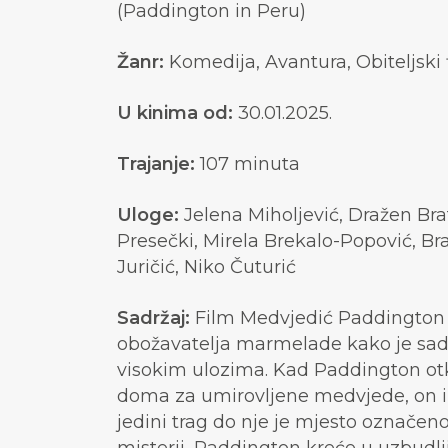
(Paddington in Peru)
Žanr:
Komedija, Avantura, Obiteljsk
U kinima od:
30.01.2025.
Trajanje:
107 minuta
Uloge:
Jelena Miholjević, Dražen Brat
Presečki, Mirela Brekalo-Popović, Bra
Juričić, Niko Čuturić
Sadržaj:
Film Medvjedić Paddington 
obožavatelja marmelade kako je sada 
visokim ulozima. Kad Paddington otkr
doma za umirovljene medvjede, on i ob
jedini trag do nje je mjesto označeno