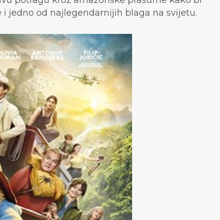
ljivu potragu kroz amazonske prašume kako bi
i jedno od najlegendarnijih blaga na svijetu.