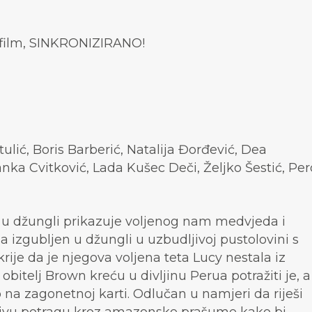
i film, SINKRONIZIRANO!
ulić, Boris Barberić, Natalija Đorđević, Dea
nka Cvitković, Lada Kušec Deči, Željko Šestić, Per
u džungli prikazuje voljenog nam medvjeda i
izgubljen u džungli u uzbudljivoj pustolovini s
ije da je njegova voljena teta Lucy nestala iz
itelj Brown kreću u divljinu Perua potražiti je, a
 na zagonetnoj karti. Odlučan u namjeri da riješi