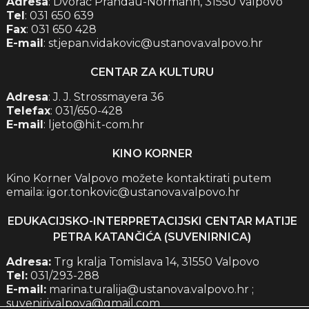
Adresa
: Dvorac Prandau-Normann, 31550 Valpovo
Tel
: 031 650 639
Fax
: 031 650 428
E-mail
: stjepan.vidakovic@ustanova.valpovo.hr
CENTAR ZA KULTURU
Adresa
: J. J. Strossmayera 36
Telefax
: 031/650-428
E-mail
: ljeto@hi.t-com.hr
KINO KORNER
Kino Korner Valpovo možete kontaktirati putem
emaila: igor.tonkovic@ustanova.valpovo.hr
EDUKACIJSKO-INTERPRETACIJSKI CENTAR MATIJE
PETRA KATANČIĆA (SUVENIRNICA)
Adresa:
Trg kralja Tomislava 14, 31550 Valpovo
Tel:
031/293-288
E-mail:
marina.turalija@ustanova.valpovo.hr ;
suvenirivalpova@gmail.com