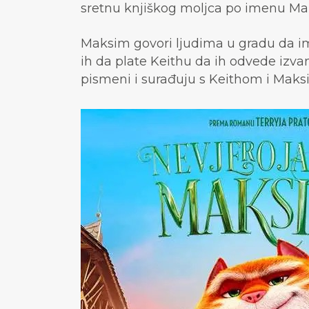
sretnu knjiškog moljca po imenu Mal
Maksim govori ljudima u gradu da imaj
ih da plate Keithu da ih odvede izvan
pismeni i surađuju s Keithom i Maks