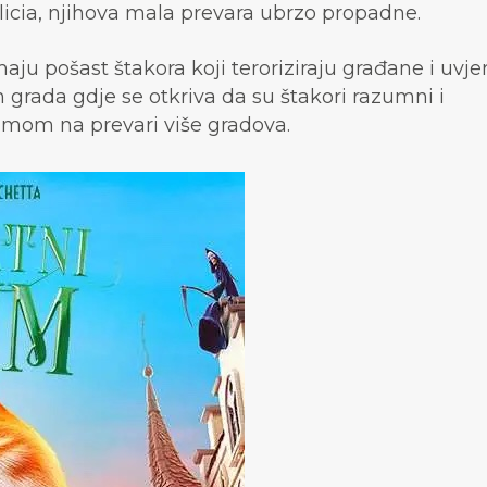
icia, njihova mala prevara ubrzo propadne.
u pošast štakora koji teroriziraju građane i uvjer
 grada gdje se otkriva da su štakori razumni i
imom na prevari više gradova.