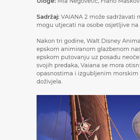
Uloge:
Mia Negovetić, Frano Maškovi
Sadržaj:
VAIANA 2 može sadržavati ne
mogu utjecati na osobe osjetljive na
Nakon tri godine, Walt Disney Anima
epskom animiranom glazbenom nasta
epskom putovanju uz posadu neoček
svojih predaka, Vaiana se mora otisnu
opasnostima i izgubljenim morskim p
doživjela.