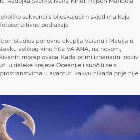
ć, Radojka Šverko, Ivana Kindl, Hiljson Mandela
koliko sekvenci s bljeskajućim svjetlima koja
 fotosenzitivne podražaje
tion Studios ponovno okuplja Vaianu i Mauija u
vku velikog kino hita VAIANA, na novom,
ivanih moreplovaca. Kada primi iznenadni poziv
ti u daleke krajeve Oceanije i suočiti se s
rostranstvima u avanturi kakvu nikada prije nije