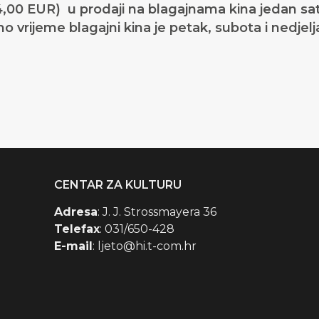
,00 EUR) u prodaji na blagajnama kina jedan sa
 vrijeme blagajni kina je petak, subota i nedjelj
CENTAR ZA KULTURU
Adresa
: J. J. Strossmayera 36
Telefax
: 031/650-428
E-mail
: ljeto@hi.t-com.hr