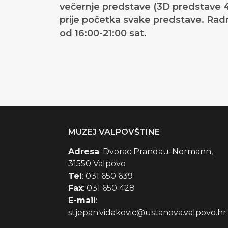
večernje predstave (3D predstave 4
prije početka svake predstave. Radno
od 16:00-21:00 sat
.
MUZEJ VALPOVŠTINE
Adresa
: Dvorac Prandau-Normann,
31550 Valpovo
Tel
: 031 650 639
Fax
: 031 650 428
E-mail
:
stjepan.vidakovic@ustanova.valpovo.hr