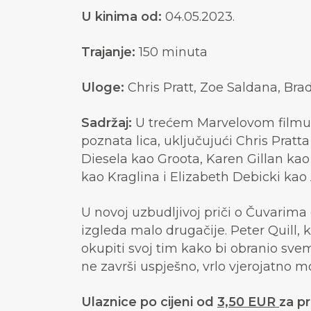
U kinima od:
04.05.2023.
Trajanje:
150 minuta
Uloge:
Chris Pratt, Zoe Saldana, Bra
Sadržaj:
U trećem Marvelovom film
poznata lica, uključujući Chris Pratt
Diesela kao Groota, Karen Gillan k
kao Kraglina i Elizabeth Debicki kao
U novoj uzbudljivoj priči o Čuvarima
izgleda malo drugačije. Peter Quill,
okupiti svoj tim kako bi obranio svemi
ne završi uspješno, vrlo vjerojatno 
Ulaznice po cijeni od
3,50 EUR
za pr