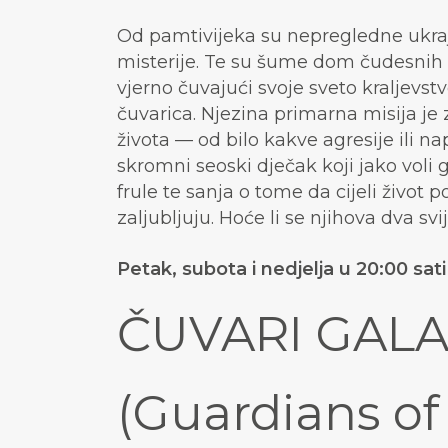
Od pamtivijeka su nepregledne ukraj
misterije. Te su šume dom čudesnih
vjerno čuvajući svoje sveto kraljevs
čuvarica. Njezina primarna misija je 
života — od bilo kakve agresije ili na
skromni seoski dječak koji jako voli g
frule te sanja o tome da cijeli život p
zaljubljuju. Hoće li se njihova dva svi
Petak, subota i nedjelja u 20:00 sati
ČUVARI GALA
(Guardians of 