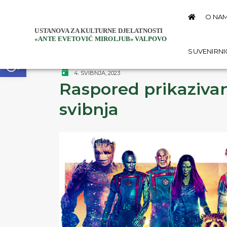
O NA
Open toolbar
SUVENIRN
4. SVIBNJA, 2023
Raspored prikazivan
svibnja