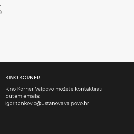
t
a
KINO KORNER
Kino Korner Valpovo možete kontaktirati
putem emaila:
igor.tonkovic@ustanova.valpovo.hr