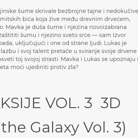
inske šume skrivale bezbrojne tajne i nedokučiv
 mitskih bića koja žive među drevnim drvećem,
tvo. Mavka je duša šume i njezina novoizabrana
zaštititi šumu i njezino sveto srce — sam Izvor
pada, uključujući i one od strane ljudi. Lukas je
lazbu i svoj talent pretače u sviranje svoje drvene
osveti toj svojoj strasti. Mavka i Lukas se upoznaju 
jeta moći ujediniti protiv zla?
KSIJE VOL. 3 3D
the Galaxy Vol. 3)