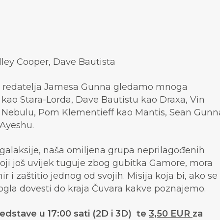
dley Cooper, Dave Bautista
u redatelja Jamesa Gunna gledamo mnoga
a kao Stara-Lorda, Dave Bautistu kao Draxa, Vin
ao Nebulu, Pom Klementieff kao Mantis, Sean Gunn
 Ayeshu.
 galaksije, naša omiljena grupa neprilagođenih
 koji još uvijek tuguje zbog gubitka Gamore, mora
r i zaštitio jednog od svojih. Misija koja bi, ako se
mogla dovesti do kraja Čuvara kakve poznajemo.
edstave u 17:00 sati (2D i 3D) te
3,50 EUR
za