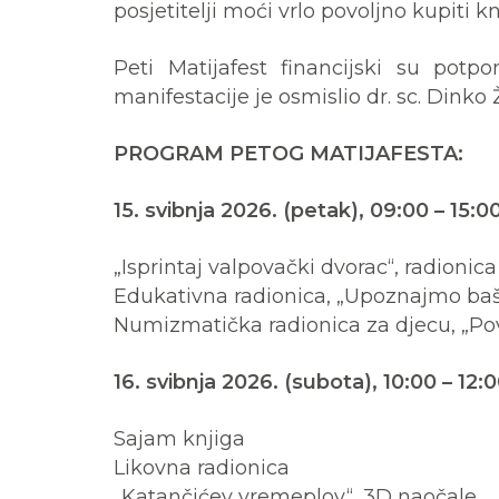
posjetitelji moći vrlo povoljno kupiti 
Peti Matijafest financijski su potp
manifestacije je osmislio dr. sc. Dinko 
PROGRAM PETOG MATIJAFESTA:
15. svibnja 2026. (petak), 09:00 – 15:0
„Isprintaj valpovački dvorac“, radionic
Edukativna radionica, „Upoznajmo baš
Numizmatička radionica za djecu, „Pov
16. svibnja 2026. (subota), 10:00 – 12:
Sajam knjiga
Likovna radionica
„Katančićev vremeplov“, 3D naočale