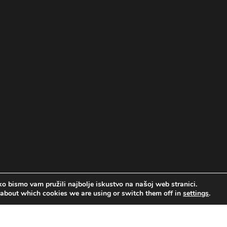
o bismo vam pružili najbolje iskustvo na našoj web stranici.
 about which cookies we are using or switch them off in
settings
.
Copyright © Ustanova za kulturne djelatnosti Ante Evetović Miroljub