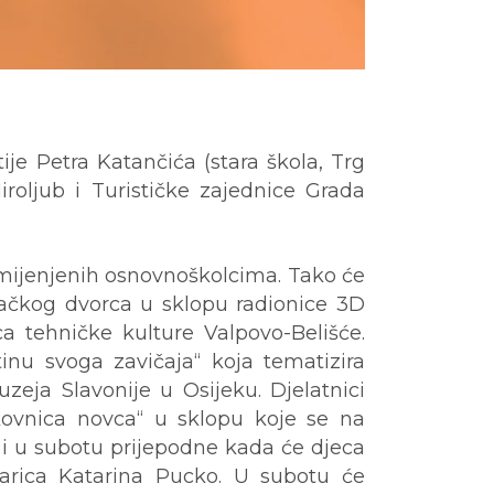
tije Petra Katančića (stara škola, Trg
iroljub i Turističke zajednice Grada
namijenjenih osnovnoškolcima. Tako će
vačkog dvorca u sklopu radionice 3D
a tehničke kulture Valpovo-Belišće.
inu svoga zavičaja“ koja tematizira
zeja Slavonije u Osijeku. Djelatnici
kovnica novca“ u sklopu koje se na
a i u subotu prijepodne kada će djeca
ikarica Katarina Pucko. U subotu će