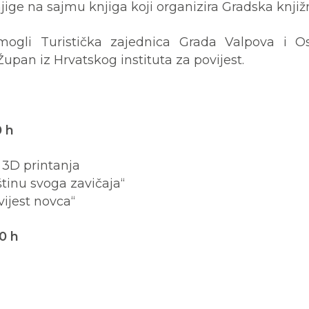
knjige na sajmu knjiga koji organizira Gradska knjiž
omogli Turistička zajednica Grada Valpova i O
Župan iz Hrvatskog instituta za povijest.
0 h
a 3D printanja
tinu svoga zavičaja“
ijest novca“
00 h