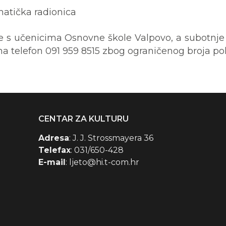
atička radionica
e s učenicima Osnovne škole Valpovo, a subotnje 
na telefon 091 959 8515 zbog ograničenog broja po
CENTAR ZA KULTURU
Adresa
: J. J. Strossmayera 36
Telefax
: 031/650-428
E-mail
: ljeto@hi.t-com.hr