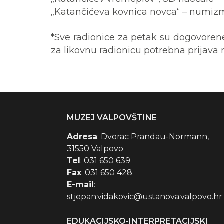
„Katančićeva kovnica novca“ – numizm
*Sve radionice za petak su dogovoren
za likovnu radionicu potrebna prijava 
MUZEJ VALPOVŠTINE
Adresa
: Dvorac Prandau-Normann,
31550 Valpovo
Tel
: 031 650 639
Fax
: 031 650 428
E-mail
:
stjepan.vidakovic@ustanova.valpovo.hr
EDUKACIJSKO-INTERPRETACIJSKI