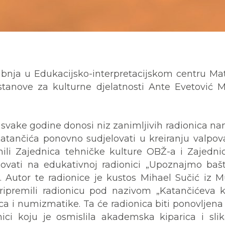
 svibnja u Edukacijsko-interpretacijskom centru Ma
Ustanove za kulturne djelatnosti Ante Evetović M
 i svake godine donosi niz zanimljivih radionica 
Katančića ponovno sudjelovati u kreiranju valpo
ili Zajednica tehničke kulture OBŽ-a i Zajednic
lovati na edukativnoj radionici „Upoznajmo bašt
. Autor te radionice je kustos Mihael Sučić iz Mu
ripremili radionicu pod nazivom „Katančićeva 
vca i numizmatike. Ta će radionica biti ponovljen
onici koju je osmislila akademska kiparica i sl