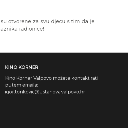
su otvorene za svu djecu s tim da je
laznika radionice!
KINO KORNER
Kino Korner Valpovo možete kontaktirati
putem emaila:
igor.tonkovic@ustanova.valpovo.hr