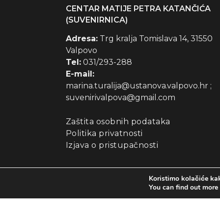
CENTAR MATIJE PETRA KATANČIĆA
(SUVENIRNICA)
Adresa:
Trg kralja Tomislava 14, 31550
Valpovo
Tel:
031/293-288
E-mail:
marina.turalija@ustanova.valpovo.hr ;
suvenirivalpova@gmail.com
Zaštita osobnih podataka
Politika privatnosti
Izjava o pristupačnosti
Koristimo kolačiće kak
You can find out more