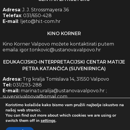
Adresa
: J. J. Strossmayera 36
Telefax
: 031/650-428
E-mail
: ljeto@hi.t-com.hr
KINO KORNER
Kino Korner Valpovo možete kontaktirati putem
emaila: igor.tonkovic@ustanova.valpovo.hr
EDUKACIJSKO-INTERPRETACIJSKI CENTAR MATIJE
PETRA KATANČIĆA (SUVENIRNICA)
Adresa:
Trg kralja Tomislava 14, 31550 Valpovo
Tel:
031/293-288
E-mail:
marina.turalija@ustanova.valpovo.hr ;
suvenirivalpova@gmail.com
Koristimo kolačiće kako bismo vam pružili najbolje iskustvo na
Zaštita osobnih podataka
našoj web stranici.
Politika privatnosti
You can find out more about which cookies we are using or
Izjava o pristupačnosti
switch them off in
settings
.