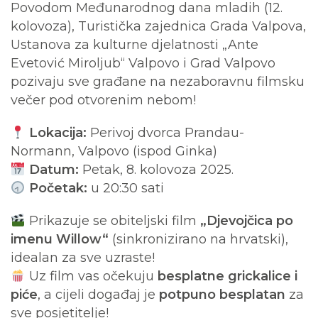
Povodom Međunarodnog dana mladih (12.
kolovoza), Turistička zajednica Grada Valpova,
Ustanova za kulturne djelatnosti „Ante
Evetović Miroljub“ Valpovo i Grad Valpovo
pozivaju sve građane na nezaboravnu filmsku
večer pod otvorenim nebom!
Lokacija:
Perivoj dvorca Prandau-
Normann, Valpovo (ispod Ginka)
Datum:
Petak, 8. kolovoza 2025.
Početak:
u 20:30 sati
Prikazuje se obiteljski film
„Djevojčica po
imenu Willow“
(sinkronizirano na hrvatski),
idealan za sve uzraste!
Uz film vas očekuju
besplatne grickalice i
piće
, a cijeli događaj je
potpuno besplatan
za
sve posjetitelje!