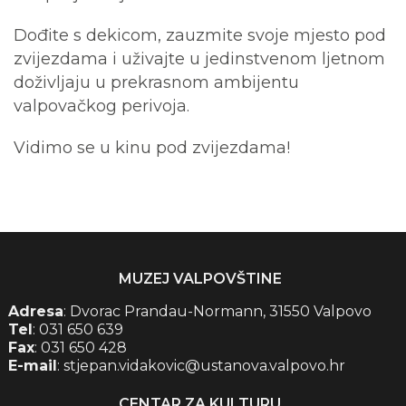
Dođite s dekicom, zauzmite svoje mjesto pod
zvijezdama i uživajte u jedinstvenom ljetnom
doživljaju u prekrasnom ambijentu
valpovačkog perivoja.
Vidimo se u kinu pod zvijezdama!
MUZEJ VALPOVŠTINE
Adresa
: Dvorac Prandau-Normann, 31550 Valpovo
Tel
: 031 650 639
Fax
: 031 650 428
E-mail
: stjepan.vidakovic@ustanova.valpovo.hr
CENTAR ZA KULTURU